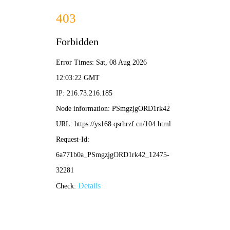
神马影院 · 在线影视
电影
电视剧
综艺
动漫
神马影院
›
神马剧场
›
热播推荐
‹
›
极速谜案
悬疑动作力作 · 神马影院独家热播